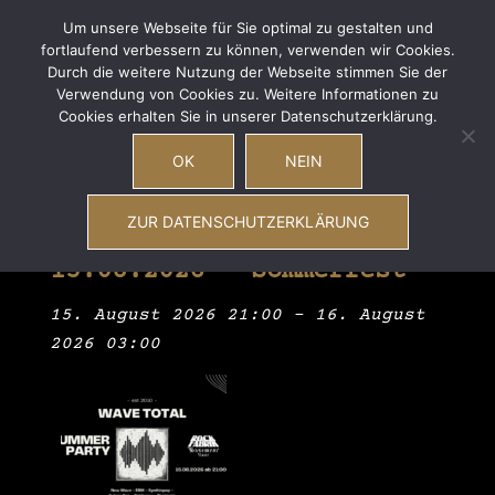
Zum
Wave Total
Um unsere Webseite für Sie optimal zu gestalten und
Inhalt
fortlaufend verbessern zu können, verwenden wir Cookies.
Men
Suche
New Wave – EBM – Synthiepop – Future Pop –
springen
Durch die weitere Nutzung der Webseite stimmen Sie der
ums
Coldwave – Postpunk
Verwendung von Cookies zu. Weitere Informationen zu
Cookies erhalten Sie in unserer Datenschutzerklärung.
OK
NEIN
Termine
ZUR DATENSCHUTZERKLÄRUNG
Wave Total Party am
15.08.2026 – Sommerfest
15. August 2026 21:00
–
16. August
2026 03:00